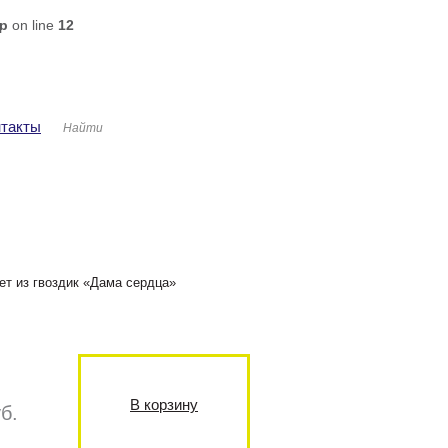
hp
on line
12
ша корзина
Авторизация
аров: 0
ма: 0 руб.
нтакты
ет из гвоздик «Дама сердца»
В корзину
б.