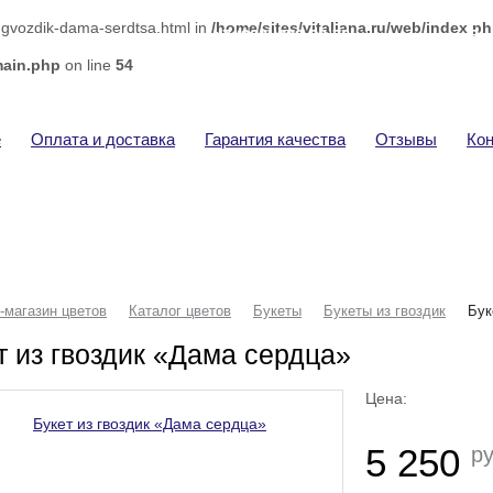
z-gvozdik-dama-serdtsa.html in
/home/sites/vitaliana.ru/web/index.p
+7 (920) 292-32-76
Ва
Доставка цветов
Тов
main.php
on line
54
Сум
е
Оплата и доставка
Гарантия качества
Отзывы
Ко
-магазин цветов
Каталог цветов
Букеты
Букеты из гвоздик
Бук
т из гвоздик «Дама сердца»
Цена:
5 250
ру