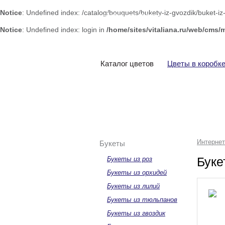
Notice
: Undefined index: /catalog/bouquets/bukety-iz-gvozdik/buket-i
Интернет-магазин
цветов «Виталиана»
Notice
: Undefined index: login in
/home/sites/vitaliana.ru/web/cms/
Каталог цветов
Цветы в коробк
Интернет
Букеты
Буке
Букеты из роз
Букеты из орхидей
Букеты из лилий
Букеты из тюльпанов
Букеты из гвоздик