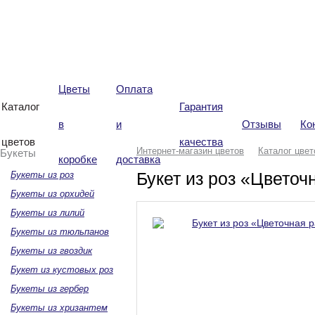
Интернет-магазин
цветов «Виталиана»
Цветы
Оплата
Каталог
Гарантия
в
и
Отзывы
Ко
цветов
качества
Интернет-магазин цветов
Каталог цвет
Букеты
коробке
доставка
Букет из роз «Цветоч
Букеты из роз
Букеты из орхидей
Букеты из лилий
Букеты из тюльпанов
Букеты из гвоздик
Букет из кустовых роз
Букеты из гербер
Букеты из хризантем