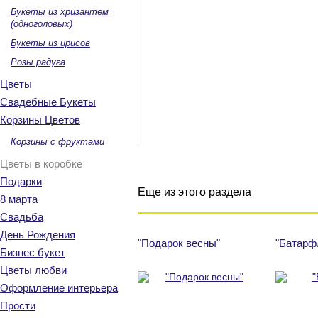
Букеты из хризантем
(одноголовых)
Букеты из ирисов
Розы радуга
Цветы
Свадебные Букеты
Корзины Цветов
Корзины с фруктами
Цветы в коробке
Подарки
Еще из этого раздела
8 марта
Свадьба
День Рождения
"Подарок весны"
"Батарф
Бизнес букет
Цветы любви
Оформление интерьера
Прости