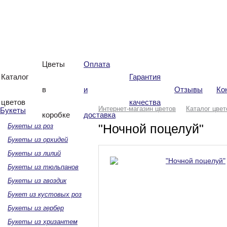
Интернет-магазин
цветов «Виталиана»
Цветы
Оплата
Каталог
Гарантия
в
и
Отзывы
Ко
цветов
качества
Интернет-магазин цветов
Каталог цвет
Букеты
коробке
доставка
"Ночной поцелуй"
Букеты из роз
Букеты из орхидей
Букеты из лилий
Букеты из тюльпанов
Букеты из гвоздик
Букет из кустовых роз
Букеты из гербер
Букеты из хризантем