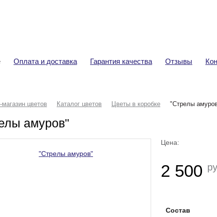
+7 (920) 292-32-76
Ва
Доставка цветов
Тов
Сум
е
Оплата и доставка
Гарантия качества
Отзывы
Ко
-магазин цветов
Каталог цветов
Цветы в коробке
"Стрелы амуро
елы амуров"
Цена:
2 500
ру
Состав