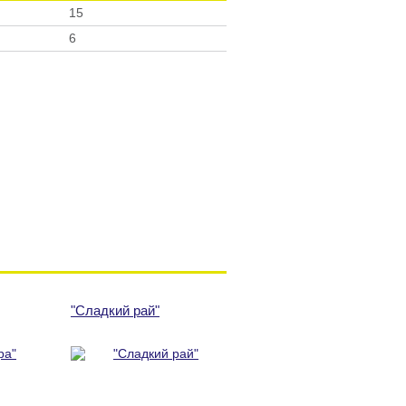
15
6
"Сладкий рай"