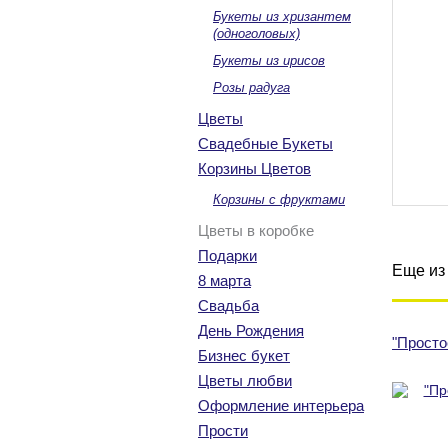
Букеты из хризантем
(одноголовых)
Букеты из ирисов
Розы радуга
Цветы
Свадебные Букеты
Корзины Цветов
Корзины с фруктами
Цветы в коробке
Подарки
Еще из 
8 марта
Свадьба
День Рождения
"Просто
Бизнес букет
Цветы любви
Оформление интерьера
Прости