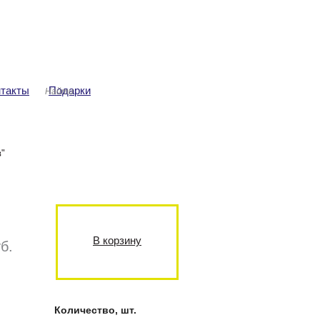
ша корзина
Авторизация
аров: 0
ма: 0 руб.
нтакты
Подарки
в"
В корзину
б.
Количество, шт.