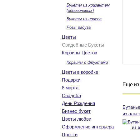
Букеты из хризантем
(одноголовых)
Букеты из ирисов
Розы радуга
Цветы
Свадебные Букеты
Корзины Цветов
Корзины с фруктами
Цветы в коробке
Подарки
Еще из 
8 марта
Свадьба
День Рождения
Бутанье
Бизнес букет
из альс
Цветы любви
Оформление интерьера
Прости