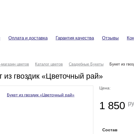
+7 (920) 292-32-76
Ва
Доставка цветов
Тов
Сум
е
Оплата и доставка
Гарантия качества
Отзывы
Ко
-магазин цветов
Каталог цветов
Свадебные Букеты
Букет из гво
т из гвоздик «Цветочный рай»
Цена:
1 850
ру
Состав