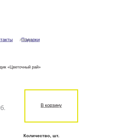
ша корзина
Авторизация
аров: 0
ма: 0 руб.
нтакты
Подарки
здик «Цветочный рай»
В корзину
б.
Количество, шт.