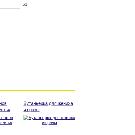
51
нов
Бутаньерка для жениха
есть»
из розы