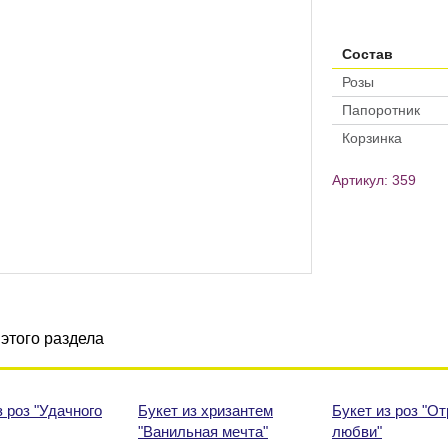
Состав
Розы
Папоротник
Корзинка
Артикул: 359
этого раздела
з роз "Удачного
Букет из хризантем
Букет из роз "О
"Ванильная мечта"
любви"