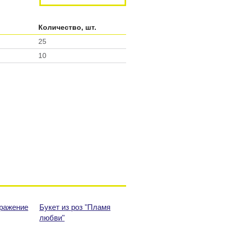
Количество, шт.
25
10
тражение
Букет из роз "Пламя
любви"