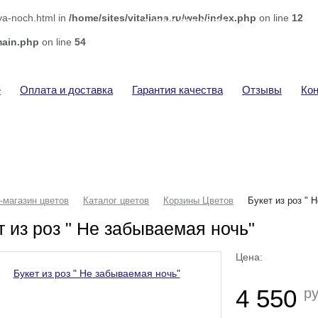
ya-noch.html in
/home/sites/vitaliana.ru/web/index.php
on line
12
+7 (920) 292-32-76
Ва
Доставка цветов
Тов
main.php
on line
54
Сум
е
Оплата и доставка
Гарантия качества
Отзывы
Ко
-магазин цветов
Каталог цветов
Корзины Цветов
Букет из роз " 
т из роз " Не забываемая ночь"
Цена:
4 550
ру