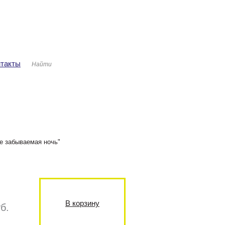
ша корзина
Авторизация
аров: 0
ма: 0 руб.
нтакты
Не забываемая ночь"
В корзину
б.