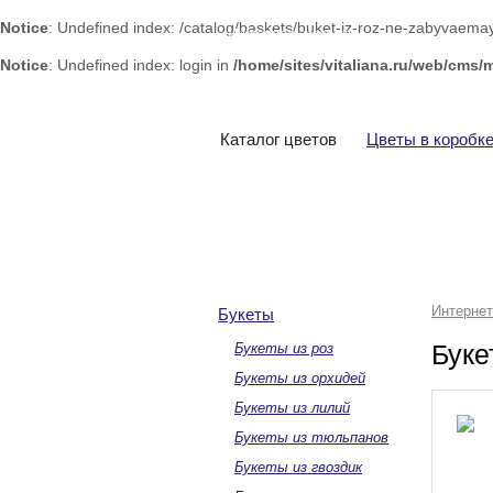
Notice
: Undefined index: /catalog/baskets/buket-iz-roz-ne-zabyvaema
Интернет-магазин
цветов «Виталиана»
Notice
: Undefined index: login in
/home/sites/vitaliana.ru/web/cms/
Каталог цветов
Цветы в коробк
Интернет
Букеты
Буке
Букеты из роз
Букеты из орхидей
Букеты из лилий
Букеты из тюльпанов
Букеты из гвоздик