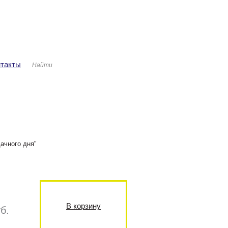
ша корзина
Авторизация
аров: 0
ма: 0 руб.
нтакты
дачного дня"
В корзину
б.