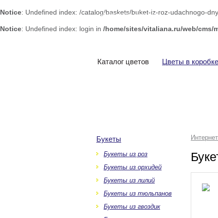
Notice
: Undefined index: /catalog/baskets/buket-iz-roz-udachnogo-dn
Интернет-магазин
цветов «Виталиана»
Notice
: Undefined index: login in
/home/sites/vitaliana.ru/web/cms/
Каталог цветов
Цветы в коробк
Интернет
Букеты
Буке
Букеты из роз
Букеты из орхидей
Букеты из лилий
Букеты из тюльпанов
Букеты из гвоздик