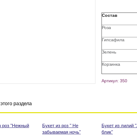
Состав
Роза
Гипсафила
Зелень
Корзинка
Артикул: 350
этого раздела
з роз "Нежный
Букет из роз " Не
Букет из лилий 
забываемая ночь"
блик"