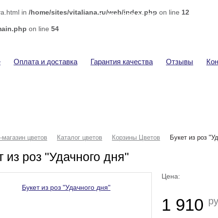
ya.html in
/home/sites/vitaliana.ru/web/index.php
on line
12
+7 (920) 292-32-76
Ва
Доставка цветов
Тов
main.php
on line
54
Сум
е
Оплата и доставка
Гарантия качества
Отзывы
Ко
-магазин цветов
Каталог цветов
Корзины Цветов
Букет из роз "У
т из роз "Удачного дня"
Цена:
1 910
ру