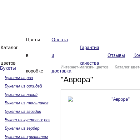
Интернет-магазин
цветов «Виталиана»
Цветы
Оплата
Каталог
Гарантия
в
и
Отзывы
Ко
цветов
качества
Интернет-магазин цветов
Каталог цвет
Букеты
коробке
доставка
"Аврора"
Букеты из роз
Букеты из орхидей
Букеты из лилий
Букеты из тюльпанов
Букеты из гвоздик
Букет из кустовых роз
Букеты из гербер
Букеты из хризантем