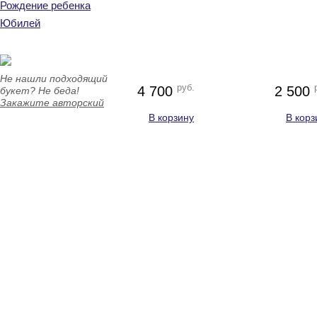
Рождение ребенка
Юбилей
Не нашли подходящий
руб.
4 700
2 500
букет? Не беда!
Закажите авторский
В корзину
В корз