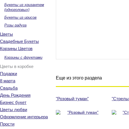
Букеты из хризантем
(одноголовых)
Букеты из ирисов
Розы радуга
Цветы
Свадебные Букеты
Корзины Цветов
Корзины с фруктами
Цветы в коробке
Подарки
Еще из этого раздела
8 марта
Свадьба
День Рождения
"Розовый туман"
"Стрелы
Бизнес букет
Цветы любви
Оформление интерьера
Прости