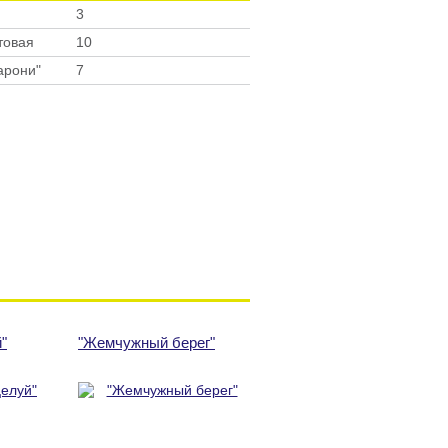
3
товая
10
арони"
7
"
"Жемчужный берег"