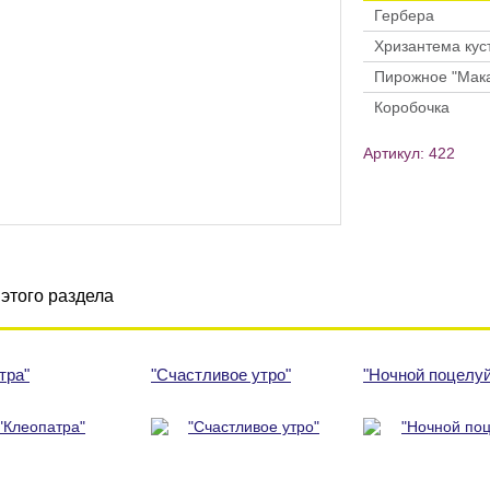
Гербера
Хризантема кус
Пирожное "Мак
Коробочка
Артикул: 422
этого раздела
тра"
"Счастливое утро"
"Ночной поцелуй