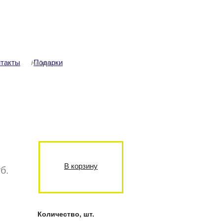
ша корзина
Авторизация
аров: 0
ма: 0 руб.
нтакты
Подарки
В корзину
б.
Количество, шт.